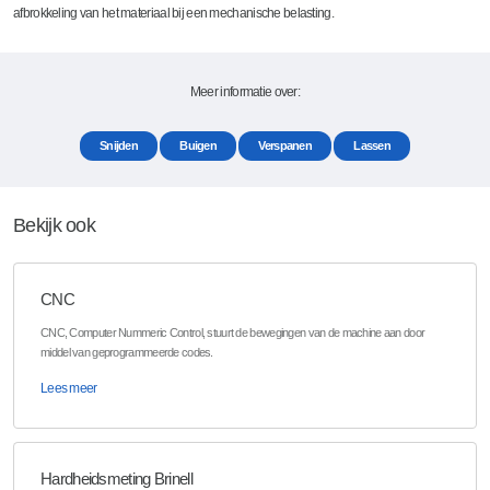
afbrokkeling van het materiaal bij een mechanische belasting.
Meer informatie over:
Snijden
Buigen
Verspanen
Lassen
Bekijk ook
CNC
CNC, Computer Nummeric Control, stuurt de bewegingen van de machine aan door
middel van geprogrammeerde codes.
Lees meer
Hardheidsmeting Brinell