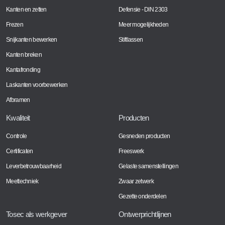
Kanten en zetten
Defensie - DIN 2303
Frezen
Meer mogelijkheden
Snijkanten bewerken
Stiftlassen
Kanten breken
Kantafronding
Laskanten voorbewerken
Afbramen
Kwaliteit
Producten
Controle
Gesneden producten
Certificaten
Freeswerk
Leverbetrouwbaarheid
Gelaste samenstellingen
Meettechniek
Zwaar zetwerk
Gezette onderdelen
Tosec als werkgever
Ontwerprichtlijnen