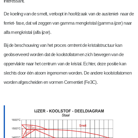
interessant.
De koeling van de smelt, verloopt in hoofdzaak van de austeniet- naar de
ferriet- fase, dat wil zeggen van gamma mengkristal (gamma ijzer) naar
alfa mengkristal (alfa ijzer).
Bij de beschouwing van het proces omtrent de kristalstructuur kan
geobserveerd worden dat de koolstofatomen zich bewegen van de
oppervlakte naar het centrum van de kristal. Echter, deze positie kan
slechts door één atoom ingenomen worden. De andere koolstofatomen
worden afgescheiden en vormen Cementiet (Fe3C).