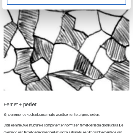
Ferriet + perliet
Bij toenemende koolstofconcentratie wordt cementiet uitgescheiden.
Dit is een nieuwe structurele component en vormt een ferriet-perliet microstructuur. De
overgang van ferriet-perliet naar perliet vindt plaats nabij een koolstofpercentage van