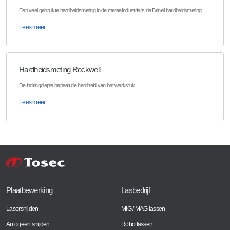
Een veel gebruikte hardheidsmeting in de metaalindustrie is de Brinell hardheidsmeting.
Lees meer
Hardheidsmeting Rockwell
De indringdiepte bepaalt de hardheid van het werkstuk.
Lees meer
Plaatbewerking
Lasbedrijf
Lasersnijden
MIG / MAG lassen
Autogeen snijden
Robotlassen