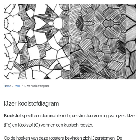
Frezen
Meettechniek
Vacatures werken en leren (BBL)
Boren en tappen
Zaterdag- en vakantiewerk bij Tosec
Snijkanten bewerken
Home
Wiki
IJzer-Koolstof diagram
IJzer koolstofdiagram
Koolstof
speelt een dominante rol bij de structuurvorming van ijzer. IJzer
(Fe) en Koolstof (C) vormen een kubisch rooster.
Op de hoeken van deze roosters bevinden zich IJzeratomen. De