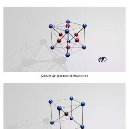
Kubisch vlak gecentreerd kristalrooster