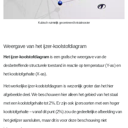
Kubisch ruimtelijk gecentreerd kristalrooster
Weergave van het ijzer-koolstofdiagram
Het ijzer-koolstofdiagram
is een grafische weergave van de
desbetreffende structurele toestand in reactie op temperatuur (Y-as) en
het koolstofgehalte (X-as).
Het werkelijke ijzer-koolstofdiagram is wezenlijk groter dan het hier
afgebeelde deel. We beschouwen hier alleen het gebied van het staal
met een koolstofgehalte tot 2%. Er zijn ook ijzersoorten met een hoger
koolstofgehalte – vanaf dit punt (2%) zou de gedeeltelijke afbeelding van
het gietijzer aansluiten, maar dit is voor deze beschouwing niet