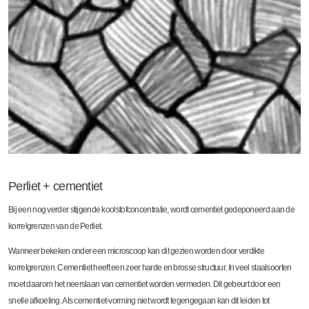
Perliet + cementiet
Bij een nog verder stijgende koolstofconcentratie, wordt cementiet gedeponeerd aan de
korrelgrenzen van de Perliet.
Wanneer bekeken onder een microscoop kan dit gezien worden door verdikte
korrelgrenzen. Cementiet heeft een zeer harde en brosse structuur. In veel staalsoorten
moet daarom het neerslaan van cementiet worden vermeden. Dit gebeurt door een
snelle afkoeling. Als cementiet-vorming niet wordt tegengegaan kan dit leiden tot