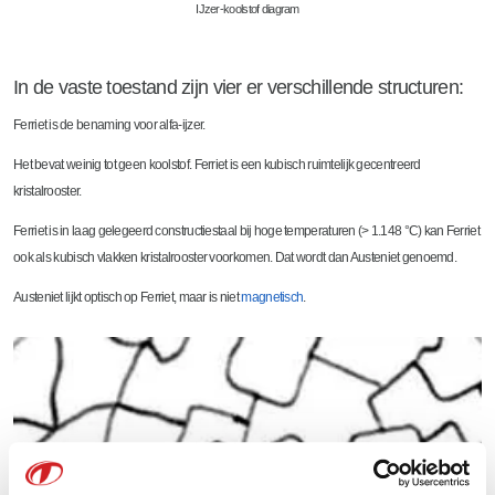
IJzer-koolstof diagram
In de vaste toestand zijn vier er verschillende structuren:
Ferriet is de benaming voor alfa-ijzer.
Het bevat weinig tot geen koolstof. Ferriet is een kubisch ruimtelijk gecentreerd
kristalrooster.
Ferriet is in laag gelegeerd constructiestaal bij hoge temperaturen (> 1.148 °C) kan Ferriet
ook als kubisch vlakken kristalrooster voorkomen. Dat wordt dan Austeniet genoemd.
Austeniet lijkt optisch op Ferriet, maar is niet
magnetisch
.