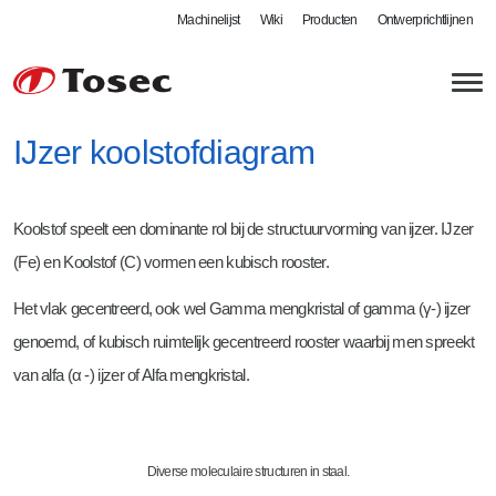
Machinelijst
Wiki
Producten
Ontwerprichtlijnen
IJzer koolstofdiagram
Koolstof speelt een dominante rol bij de structuurvorming van ijzer. IJzer
Plaatbewerking
(Fe) en Koolstof (C) vormen een kubisch rooster.
Lasersnijden
Lasbedrijf
Het vlak gecentreerd, ook wel Gamma mengkristal of gamma (γ-) ijzer
Autogeen snijden
MIG / MAG lassen
Kwaliteit
genoemd, of kubisch ruimtelijk gecentreerd rooster waarbij men spreekt
Kanten en zetten
Robotlassen
Controle
Tosec als werkgever
van alfa (α -) ijzer of Alfa mengkristal.
Zwenkbuigen
Defensie - DIN 2303
Certificaten
Vacatures
Walsen
Meer mogelijkheden
Leverbetrouwbaarheid
Stageplaatsen bij Tosec
Diverse moleculaire structuren in staal.