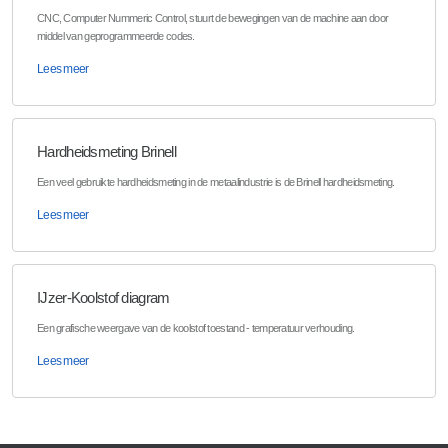
CNC, Computer Nummeric Control, stuurt de bewegingen van de machine aan door
middel van geprogrammeerde codes.
Lees meer
Hardheidsmeting Brinell
Een veel gebruikte hardheidsmeting in de metaalindustrie is de Brinell hardheidsmeting.
Lees meer
IJzer-Koolstof diagram
Een grafische weergave van de koolstof toestand - temperatuur verhouding.
Lees meer