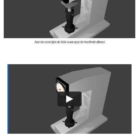
Aan de voorzijde de klok waarop je de hardheid afleest