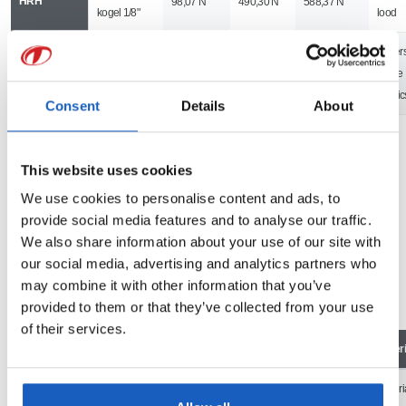
HRH
98,07 N
490,30 N
588,37 N
kogel 1/8"
lood
Lagerst
Hardmetalen
HRK
98,07 N
1.373 N
1.471,07 N
harde
kogel 1/8"
plasti
Consent
Details
About
This website uses cookies
Superficial Rockwell-schaal
We use cookies to personalise content and ads, to
Bij deze testmethoden is de indringdiepte zo klein dat het zowel bij
provide social media features and to analyse our traffic.
materialen met een lage hardheid of bij zeer dunne materialen gebruikt
We also share information about your use of our site with
kan worden.
our social media, advertising and analytics partners who
may combine it with other information that you’ve
provided to them or that they’ve collected from your use
of their services.
Testmethode
Indenter
Voorkracht
Testkracht
Totaalkracht
Mater
Materi