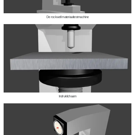
De rockwell materiaaltestmachine
Indruklichaam