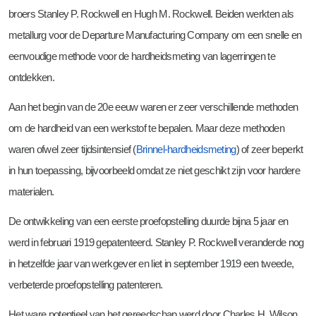
Frezen
Meettechniek
Vacatures werken en leren (BBL)
broers Stanley P. Rockwell en Hugh M. Rockwell. Beiden werkten als
Boren en tappen
Zaterdag- en vakantiewerk bij Tosec
metallurg voor de Departure Manufacturing Company om een snelle en
eenvoudige methode voor de hardheidsmeting van lagerringen te
Snijkanten bewerken
ontdekken.
Aan het begin van de 20e eeuw waren er zeer verschillende methoden
om de hardheid van een werkstof te bepalen. Maar deze methoden
waren ofwel zeer tijdsintensief (
Brinnel-hardheidsmeting
) of zeer beperkt
in hun toepassing, bijvoorbeeld omdat ze niet geschikt zijn voor hardere
materialen.
De ontwikkeling van een eerste proefopstelling duurde bijna 5 jaar en
werd in februari 1919 gepatenteerd. Stanley P. Rockwell veranderde nog
in hetzelfde jaar van werkgever en liet in september 1919 een tweede,
verbeterde proefopstelling patenteren.
Het ware potentieel van het gereedschap werd door Charles H. Wilson