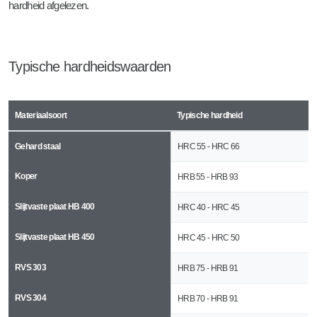
hardheid afgelezen.
Typische hardheidswaarden
Materiaalsoort
Typische hardheid
Gehard staal
HRC 55 - HRC 66
Koper
HRB 55 - HRB 93
Slijtvaste plaat HB 400
HRC 40 - HRC 45
Slijtvaste plaat HB 450
HRC 45 - HRC 50
RVS 303
HRB 75 - HRB 91
RVS 304
HRB 70 - HRB 91