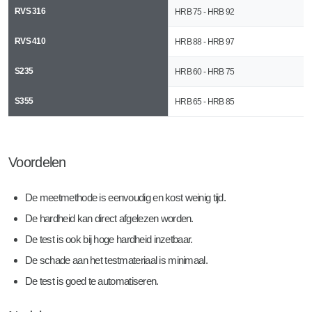
RVS 316
HRB 75 - HRB 92
RVS 410
HRB 88 - HRB 97
S235
HRB 60 - HRB 75
S355
HRB 65 - HRB 85
Voordelen
De meetmethode is eenvoudig en kost weinig tijd.
De hardheid kan direct afgelezen worden.
De test is ook bij hoge hardheid inzetbaar.
De schade aan het testmateriaal is minimaal.
De test is goed te automatiseren.