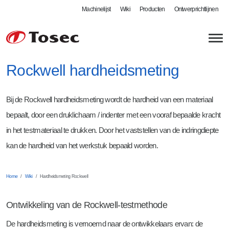
Machinelijst
Wiki
Producten
Ontwerprichtlijnen
Rockwell hardheidsmeting
Bij de Rockwell hardheidsmeting wordt de hardheid van een materiaal
Plaatbewerking
bepaalt, door een druklichaam / indenter met een vooraf bepaalde kracht
in het testmateriaal te drukken. Door het vaststellen van de indringdiepte
Lasersnijden
Lasbedrijf
kan de hardheid van het werkstuk bepaald worden.
Autogeen snijden
MIG / MAG lassen
Kwaliteit
Kanten en zetten
Robotlassen
Controle
Tosec als werkgever
Home
Wiki
Hardheidsmeting Rockwell
Zwenkbuigen
Defensie - DIN 2303
Certificaten
Vacatures
Ontwikkeling van de Rockwell-testmethode
Walsen
Meer mogelijkheden
Leverbetrouwbaarheid
Stageplaatsen bij Tosec
De hardheidsmeting is vernoemd naar de ontwikkelaars ervan: de