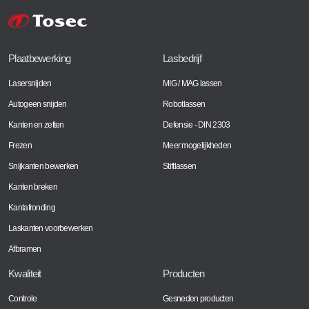
Plaatbewerking
Lasbedrijf
Lasersnijden
MIG / MAG lassen
Autogeen snijden
Robotlassen
Kanten en zetten
Defensie - DIN 2303
Frezen
Meer mogelijkheden
Snijkanten bewerken
Stiftlassen
Kanten breken
Kantafronding
Laskanten voorbewerken
Afbramen
Kwaliteit
Producten
Controle
Gesneden producten