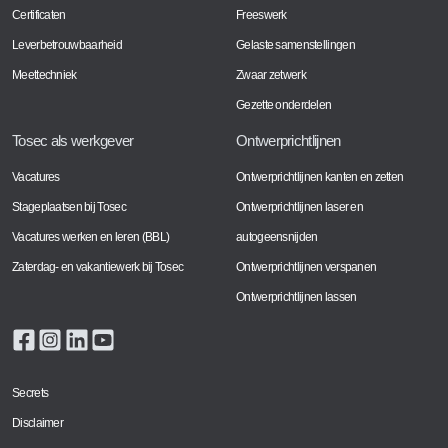
Certificaten
Freeswerk
Leverbetrouwbaarheid
Gelaste samenstellingen
Meettechniek
Zwaar zetwerk
Gezette onderdelen
Tosec als werkgever
Ontwerprichtlijnen
Vacatures
Ontwerprichtlijnen kanten en zetten
Stageplaatsen bij Tosec
Ontwerprichtlijnen laser en
Vacatures werken en leren (BBL)
autogeensnijden
Zaterdag- en vakantiewerk bij Tosec
Ontwerprichtlijnen verspanen
Ontwerprichtlijnen lassen
Secrets
Disclaimer