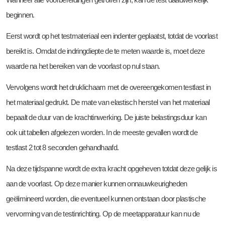
beginnen.
Eerst wordt op het testmateriaal een indenter geplaatst, totdat de voorlast
bereikt is. Omdat de indringdiepte de te meten waarde is, moet deze
waarde na het bereiken van de voorlast op nul staan.
Vervolgens wordt het druklichaam met de overeengekomen testlast in
het materiaal gedrukt. De mate van elastisch herstel van het materiaal
bepaalt de duur van de krachtinwerking. De juiste belastingsduur kan
ook uit tabellen afgelezen worden. In de meeste gevallen wordt de
testlast 2 tot 8 seconden gehandhaafd.
Na deze tijdspanne wordt de extra kracht opgeheven totdat deze gelijk is
aan de voorlast. Op deze manier kunnen onnauwkeurigheden
geëlimineerd worden, die eventueel kunnen ontstaan door plastische
vervorming van de testinrichting. Op de meetapparatuur kan nu de