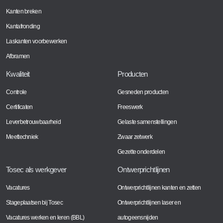
Kanten breken
Kantafronding
Laskanten voorbewerken
Afbramen
Kwaliteit
Producten
Controle
Gesneden producten
Certificaten
Freeswerk
Leverbetrouwbaarheid
Gelaste samenstellingen
Meettechniek
Zwaar zetwerk
Gezette onderdelen
Tosec als werkgever
Ontwerprichtlijnen
Vacatures
Ontwerprichtlijnen kanten en zetten
Stageplaatsen bij Tosec
Ontwerprichtlijnen laser en
Vacatures werken en leren (BBL)
autogeensnijden