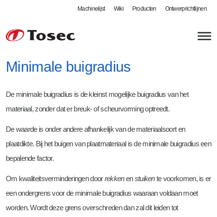
Machinelijst
Wiki
Producten
Ontwerprichtlijnen
Minimale buigradius
De minimale buigradius is de kleinst mogelijke buigradius van het
Plaatbewerking
materiaal, zonder dat er breuk- of scheurvorming optreedt.
Lasersnijden
Lasbedrijf
De waarde is onder andere afhankelijk van de materiaalsoort en
plaatdikte. Bij het buigen van plaatmateriaal is de minimale buigradius een
Autogeen snijden
MIG / MAG lassen
Kwaliteit
bepalende factor.
Kanten en zetten
Robotlassen
Controle
Tosec als werkgever
Om kwaliteitsverminderingen door
rekken
en
stuiken
te voorkomen, is er
Zwenkbuigen
Defensie - DIN 2303
Certificaten
Vacatures
een ondergrens voor de minimale buigradius waaraan voldaan moet
Walsen
Meer mogelijkheden
Leverbetrouwbaarheid
Stageplaatsen bij Tosec
worden. Wordt deze grens overschreden dan zal dit leiden tot