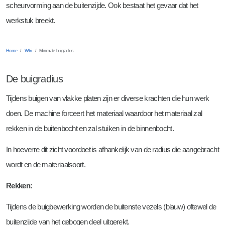
Frezen
Meettechniek
Vacatures werken en leren (BBL)
scheurvorming aan de buitenzijde. Ook bestaat het gevaar dat het
werkstuk breekt.
Boren en tappen
Zaterdag- en vakantiewerk bij Tosec
Snijkanten bewerken
Home
Wiki
Minimale buigradius
De buigradius
Tijdens buigen van vlakke platen zijn er diverse krachten die hun werk
doen. De machine forceert het materiaal waardoor het materiaal zal
rekken in de buitenbocht en zal stuiken in de binnenbocht.
In hoeverre dit zicht voordoet is afhankelijk van de radius die aangebracht
wordt en de materiaalsoort.
Rekken:
Tijdens de buigbewerking worden de buitenste vezels (blauw) oftewel de
buitenzijde van het gebogen deel uitgerekt.