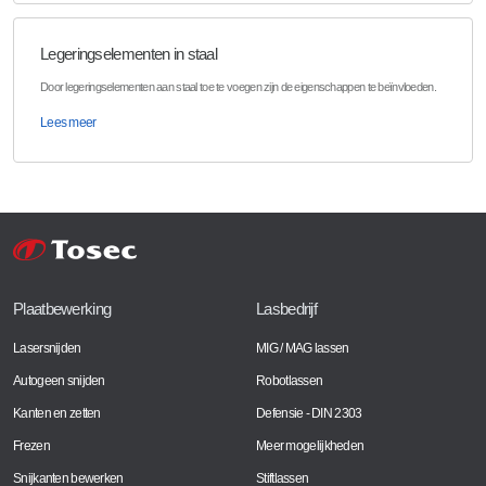
Legeringselementen in staal
Door legeringselementen aan staal toe te voegen zijn de eigenschappen te beïnvloeden.
Lees meer
Plaatbewerking
Lasbedrijf
Lasersnijden
MIG / MAG lassen
Autogeen snijden
Robotlassen
Kanten en zetten
Defensie - DIN 2303
Frezen
Meer mogelijkheden
Snijkanten bewerken
Stiftlassen