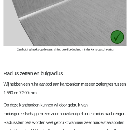
Een buiging haaks op de walsrichting geeft beduidend minder kans op scheuring
Radius zetten en buigradius
Wij hebben een ruim aanbod aan kantbanken met een zetlengtes tussen
1.590 en 7.200 mm.
Op deze kantbanken kunnen wij door gebruik van
radiusgereedschappen een zeer nauwkeurige binnenradius aanbrengen.
Radiusstempels worden veel gebruikt wanneer zeer harde staalsoorten