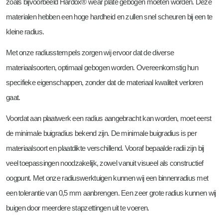
zoals bijvoorbeeld Hardox® wear plate gebogen moeten worden. Deze
materialen hebben een hoge hardheid en zullen snel scheuren bij een te
kleine radius.
Met onze radiusstempels zorgen wij ervoor dat de diverse
materiaalsoorten, optimaal gebogen worden. Overeenkomstig hun
specifieke eigenschappen, zonder dat de materiaal kwaliteit verloren
gaat.
Voordat aan plaatwerk een radius aangebracht kan worden, moet eerst
de minimale buigradius bekend zijn. De minimale buigradius is per
materiaalsoort en plaatdikte verschillend. Vooraf bepaalde radii zijn bij
veel toepassingen noodzakelijk, zowel vanuit visueel als constructief
oogpunt. Met onze radiuswerktuigen kunnen wij een binnenradius met
een tolerantie van 0,5 mm aanbrengen. Een zeer grote radius kunnen wij
buigen door meerdere stapzettingen uit te voeren.