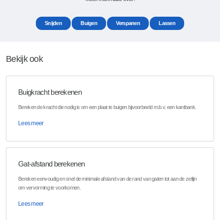
Snijden
Buigen
Verspanen
Lassen
Bekijk ook
Buigkracht berekenen
Bereken de kracht die nodig is om een plaat te buigen bijvoorbeeld m.b.v. een kantbank.
Lees meer
Gat-afstand berekenen
Bereken eenvoudig en snel de minimale afstand van de rand van gaten tot aan de zetlijn
om vervorming te voorkomen.
Lees meer