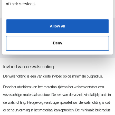
of their services.
altijd de meest exacte praktijkwaarden te kunnen hanteren.
Allow all
Heeft u vragen? Neem gerust contact met ons op, wij staan voor u klaar
Tosec is geopend en bereikbaar ma t/m vr 07:00 - 16:30
Deny
Contact
Invloed van de walsrichting
De walsrichting is een van grote invloed op de minimale buigradius.
Door het uitrekken van het materiaal tijdens het walsen ontstaat een
vezelachtige materiaalstructuur. De rek van de vezels vind altijd plaats in
de walsrichting. Het gevolg van buigen parallel aan de walsrichting is dat
er scheurvorming in het materiaal kan optreden. De minimale buigradius