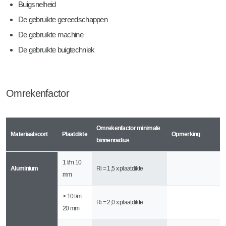
Buigsnelheid
De gebruikte gereedschappen
De gebruikte machine
De gebruikte buigtechniek
Omrekenfactor
Omrekenfactor minimale
Materiaalsoort
Plaatdikte
Opmerking
binnenradius
1 t/m 10
Aluminium
Ri = 1,5 x plaatdikte
mm
> 10 t/m
Ri = 2,0 x plaatdikte
20 mm