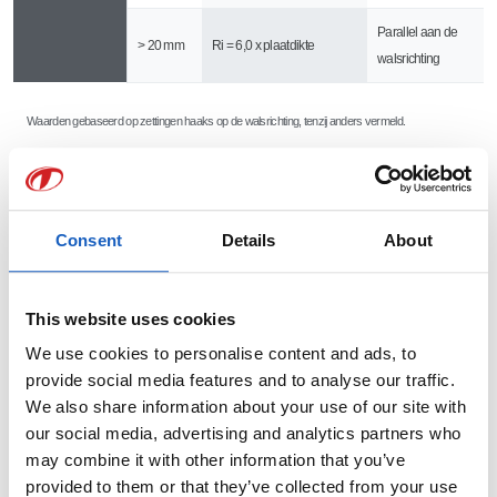
Parallel aan de
> 20 mm
Ri = 6,0 x plaatdikte
walsrichting
Waarden gebaseerd op zettingen haaks op de walsrichting, tenzij anders vermeld.
Sterkte, hardheid en de buigradius
Materialen met een hoge sterkte hebben ook vaak een hogere hardheid.
Consent
Details
About
Daarom is de minimale buigradius groter dan bij zachtere staalsoorten.
Om de werkelijke minimale buigradius te bepalen, worden doorgaans
This website uses cookies
proefzettingen uitgevoerd. De uitslagen van deze proefzettingen worden
We use cookies to personalise content and ads, to
in tabellen opgeslagen. Deze informatie is in de voorbereidende fase en
provide social media features and to analyse our traffic.
tijdens het buigen beschikbaar voor de plaatbewerker en
We also share information about your use of our site with
our social media, advertising and analytics partners who
werkvoorbereider.
may combine it with other information that you’ve
Tosec heeft een eigen “BOM-module” (Buigen Op Maat) ontwikkelt om
provided to them or that they’ve collected from your use