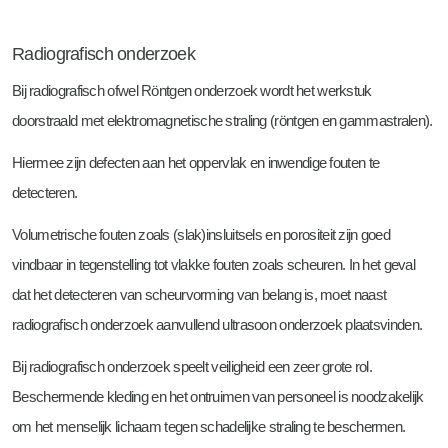
Radiografisch onderzoek
Bij radiografisch ofwel Röntgen onderzoek wordt het werkstuk
doorstraald met elektromagnetische straling (röntgen en gammastralen).
Hiermee zijn defecten aan het oppervlak en inwendige fouten te
detecteren.
Volumetrische fouten zoals (slak)insluitsels en porositeit zijn goed
vindbaar in tegenstelling tot vlakke fouten zoals scheuren. In het geval
dat het detecteren van scheurvorming van belang is, moet naast
radiografisch onderzoek aanvullend ultrasoon onderzoek plaatsvinden.
Bij radiografisch onderzoek speelt veiligheid een zeer grote rol.
Beschermende kleding en het ontruimen van personeel is noodzakelijk
om het menselijk lichaam tegen schadelijke straling te beschermen.