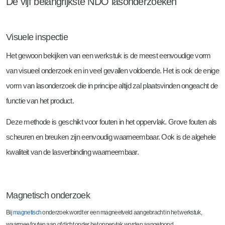
De vijf belangrijkste NDO lasonderzoeken
Visuele inspectie
Het gewoon bekijken van een werkstuk is de meest eenvoudige vorm
van visueel onderzoek en in veel gevallen voldoende. Het is ook de enige
vorm van lasonderzoek die in principe altijd zal plaatsvinden ongeacht de
functie van het product.
Deze methode is geschikt voor fouten in het oppervlak. Grove fouten als
scheuren en breuken zijn eenvoudig waarneembaar. Ook is de algehele
kwaliteit van de lasverbinding waarneembaar.
Magnetisch onderzoek
Bij
magnetisch
onderzoek wordt er een magneetveld aangebracht in het werkstuk,
waarmee fouten aan of dicht onder het oppervlak worden aangetoond.