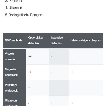
Penetrant
Ultrasoon
Radiografisch / Röntgen
Oppervlakte
Inwendige
NDO methode
Materiaaleigenschappen
defecten
defecten
Visuele
++
-
-
controle
Magnetisch
++
-
+
onderzoek
Penetrant
+
-
-
onderzoek
Ultrasoon
-
++
+