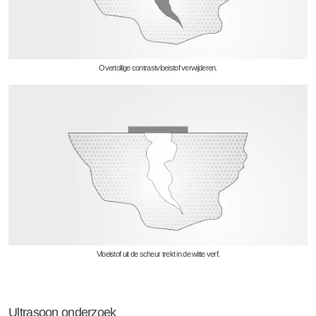
Overtollige contrastvloeistof verwijderen.
Vloeistof uit de scheur trekt in de witte verf.
Ultrasoon onderzoek