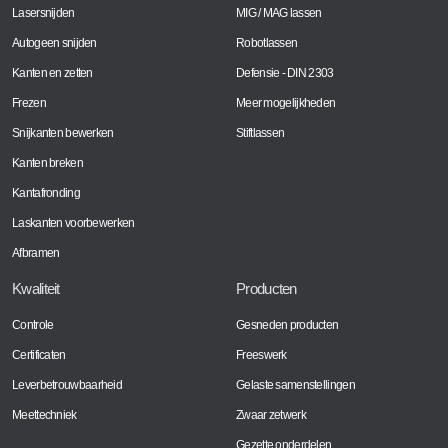
Lasersnijden
MIG / MAG lassen
Autogeen snijden
Robotlassen
Kanten en zetten
Defensie - DIN 2303
Frezen
Meer mogelijkheden
Snijkanten bewerken
Stiftlassen
Kanten breken
Kantafronding
Laskanten voorbewerken
Afbramen
Kwaliteit
Producten
Controle
Gesneden producten
Certificaten
Freeswerk
Leverbetrouwbaarheid
Gelaste samenstellingen
Meettechniek
Zwaar zetwerk
Gezette onderdelen