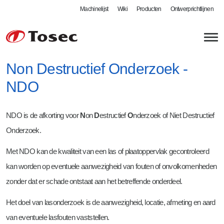
Machinelijst
Wiki
Producten
Ontwerprichtlijnen
Non Destructief Onderzoek -
NDO
Plaatbewerking
NDO is de afkorting voor
N
on
D
estructief
O
nderzoek of Niet Destructief
Lasersnijden
Lasbedrijf
Onderzoek.
Autogeen snijden
MIG / MAG lassen
Kwaliteit
Met NDO kan de kwaliteit van een las of plaatoppervlak gecontroleerd
kan worden op eventuele aanwezigheid van fouten of onvolkomenheden
Kanten en zetten
Robotlassen
Controle
Tosec als werkgever
zonder dat er schade ontstaat aan het betreffende onderdeel.
Zwenkbuigen
Defensie - DIN 2303
Certificaten
Vacatures
Het doel van lasonderzoek is de aanwezigheid, locatie, afmeting en aard
Walsen
Meer mogelijkheden
Leverbetrouwbaarheid
Stageplaatsen bij Tosec
van eventuele lasfouten vaststellen.