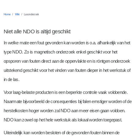
Frezen
Meettechniek
Vacatures werken en leren (BBL)
Boren en tappen
Zaterdag- en vakantiewerk bij Tosec
Home
Wiki
Lasonderzoek
Snijkanten bewerken
Niet alle NDO is altijd geschikt
In welke mate een fout gevonden kan worden is o.a. afhankelijk van het
type NDO. Zo is magnetisch onderzoek enkel geschikt voor het
opsporen van fouten direct aan de oppervlakte en is röntgen onderzoek
uitstekend geschikt voor het vinden van fouten dieper in het werkstuk of
in de las.
Voor laag-belaste producten is een beperkte controle vaak voldoende.
Naarmate bijvoorbeeld de consequenties bij falen ernstiger worden of de
herstelkosten hoger worden zal NDO aan meer eisen gaan voldoen.
NDO kan zowel op het hele werkstuk als lokaal worden toegepast.
Uiteindelijk kan worden besloten of de gevonden fouten binnen de