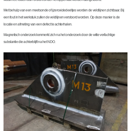
Met behulp van een meetsonde of ijzeroxidedeeltjes worden de veldlijnen zichtbaar. Bij
een fout in het werkstuk zullen de veldlijnen verstoord worden. Op deze manier is de
locatie en afmeting van een defect te achterhalen.
Magnetisch onderzoek kenmerkt zich na het onderzoek door de witte verfachtige
substantie die achterblijft na het NDO.