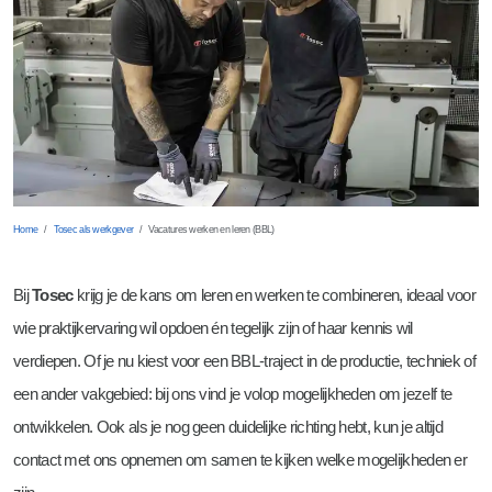
Frezen
Meettechniek
Vacatures werken en leren (BBL)
Boren en tappen
Zaterdag- en vakantiewerk bij Tosec
Snijkanten bewerken
Home
Tosec als werkgever
Vacatures werken en leren (BBL)
Bij
Tosec
krijg je de kans om leren en werken te combineren, ideaal voor
wie praktijkervaring wil opdoen én tegelijk zijn of haar kennis wil
verdiepen. Of je nu kiest voor een BBL-traject in de productie, techniek of
een ander vakgebied: bij ons vind je volop mogelijkheden om jezelf te
ontwikkelen. Ook als je nog geen duidelijke richting hebt, kun je altijd
contact met ons opnemen om samen te kijken welke mogelijkheden er