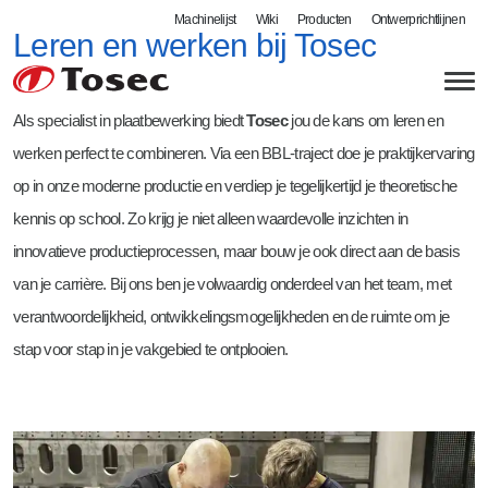
Machinelijst
Wiki
Producten
Ontwerprichtlijnen
Leren en werken bij Tosec
Als specialist in plaatbewerking biedt
Tosec
jou de kans om leren en
werken perfect te combineren. Via een BBL-traject doe je praktijkervaring
op in onze moderne productie en verdiep je tegelijkertijd je theoretische
kennis op school. Zo krijg je niet alleen waardevolle inzichten in
Plaatbewerking
innovatieve productieprocessen, maar bouw je ook direct aan de basis
Lasersnijden
Lasbedrijf
van je carrière. Bij ons ben je volwaardig onderdeel van het team, met
verantwoordelijkheid, ontwikkelingsmogelijkheden en de ruimte om je
Autogeen snijden
MIG / MAG lassen
Kwaliteit
stap voor stap in je vakgebied te ontplooien.
Kanten en zetten
Robotlassen
Controle
Tosec als werkgever
Zwenkbuigen
Defensie - DIN 2303
Certificaten
Vacatures
Walsen
Meer mogelijkheden
Leverbetrouwbaarheid
Stageplaatsen bij Tosec