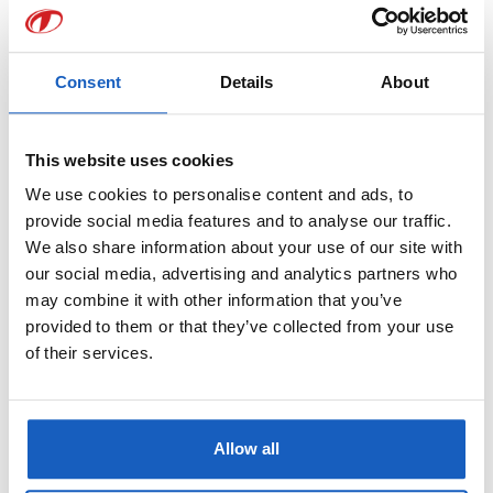
Studieprofielen
Consent
Details
About
Tosec is een
(plaat)staalverwerkend bedrijf
en biedt diverse
leerwerkplekken binnen de productie.
This website uses cookies
Daarnaast ontwikkelen wij onze eigen software en beheren wij ons
We use cookies to personalise content and ads, to
provide social media features and to analyse our traffic.
netwerk. Daarom zijn er ook leerwerkplekken beschikbaar binnen
ICT
We also share information about your use of our site with
(systeembeheer)
en
IT (software development)
.
our social media, advertising and analytics partners who
may combine it with other information that you’ve
provided to them or that they’ve collected from your use
BBL-opleidingen:
of their services.
Niveau 2
Medewerker Productietechniek – Lassen
Allow all
Medewerker Productietechniek – Plaatwerker