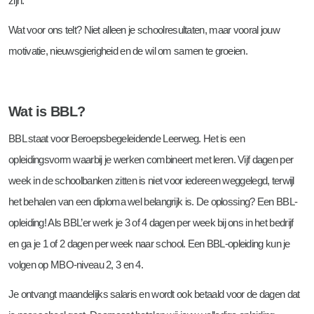
zijn.
Wat voor ons telt? Niet alleen je schoolresultaten, maar vooral jouw
motivatie, nieuwsgierigheid en de wil om samen te groeien.
Wat is BBL?
BBL staat voor Beroepsbegeleidende Leerweg. Het is een
opleidingsvorm waarbij je werken combineert met leren. Vijf dagen per
week in de schoolbanken zitten is niet voor iedereen weggelegd, terwijl
het behalen van een diploma wel belangrijk is. De oplossing? Een BBL-
opleiding! Als BBL’er werk je 3 of 4 dagen per week bij ons in het bedrijf
en ga je 1 of 2 dagen per week naar school. Een BBL-opleiding kun je
volgen op MBO-niveau 2, 3 en 4.
Je ontvangt maandelijks salaris en wordt ook betaald voor de dagen dat