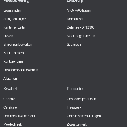
Plaatbewerking
Lasbedrijf
Lasersnijden
MIG / MAG lassen
Autogeen snijden
Robotlassen
Kanten en zetten
Defensie - DIN 2303
Frezen
Meer mogelijkheden
Snijkanten bewerken
Stiftlassen
Kanten breken
Kantafronding
Laskanten voorbewerken
Afbramen
Kwaliteit
Producten
Controle
Gesneden producten
Certificaten
Freeswerk
Leverbetrouwbaarheid
Gelaste samenstellingen
Meettechniek
Zwaar zetwerk