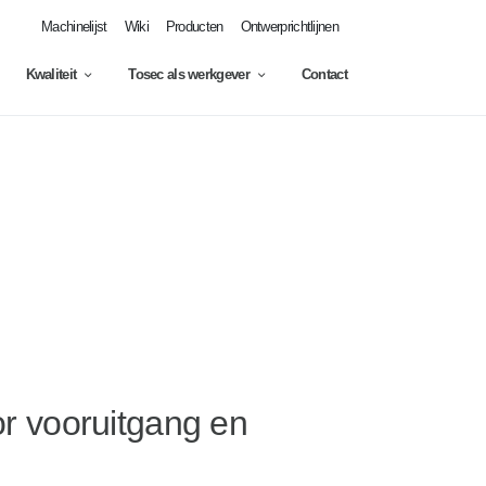
Machinelijst
Wiki
Producten
Ontwerprichtlijnen
Kwaliteit
Tosec als werkgever
Contact
or vooruitgang en