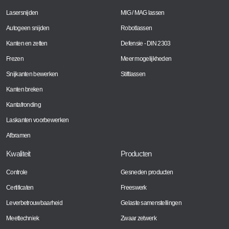
Lasersnijden
MIG / MAG lassen
Autogeen snijden
Robotlassen
Kanten en zetten
Defensie - DIN 2303
Frezen
Meer mogelijkheden
Snijkanten bewerken
Stiftlassen
Kanten breken
Kantafronding
Laskanten voorbewerken
Afbramen
Kwaliteit
Producten
Controle
Gesneden producten
Certificaten
Freeswerk
Leverbetrouwbaarheid
Gelaste samenstellingen
Meettechniek
Zwaar zetwerk