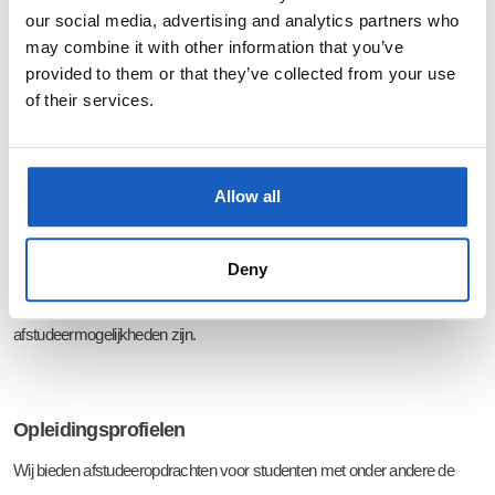
afstudeeropdrachten uitgevoerd, zoals:
our social media, advertising and analytics partners who
may combine it with other information that you’ve
Optimalisatie van een grote klantopdracht, inclusief robotlassen en
provided to them or that they’ve collected from your use
versnelling van productietijd, wat heeft geleid tot gerobotiseerd
of their services.
beladen en ontladen van machines
In kaart brengen van alle interne functies, gekoppeld aan kennis,
ervaring en opleidingsmogelijkheden
Allow all
Ontwikkeling van een softwaretool om de locatie van producten
binnen het productieproces realtime te volgen
Deny
Deze opdrachten tonen aan hoe breed en praktijkgericht onze
afstudeermogelijkheden zijn.
Opleidingsprofielen
Wij bieden afstudeeropdrachten voor studenten met onder andere de