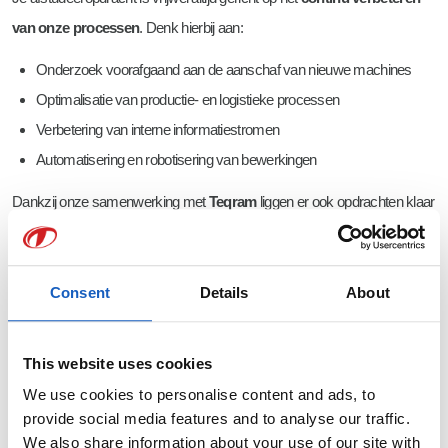
van onze processen
. Denk hierbij aan:
Onderzoek voorafgaand aan de aanschaf van nieuwe machines
Optimalisatie van productie- en logistieke processen
Verbetering van interne informatiestromen
Automatisering en robotisering van bewerkingen
Dankzij onze samenwerking met
Teqram
liggen er ook opdrachten klaar
op het gebied van
robotisering en vision guided robotics
.
Heb je zelf al een duidelijk afstudeeridee? Dan bespreken we dat graag
Consent
Details
About
met je. Wij staan open voor nieuwe inzichten en alternatieve visies.
This website uses cookies
Voorbeelden van afstudeeropdrachten
We use cookies to personalise content and ads, to
provide social media features and to analyse our traffic.
In de afgelopen jaren zijn er binnen Tosec diverse succesvolle
We also share information about your use of our site with