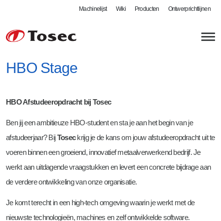
Machinelijst
Wiki
Producten
Ontwerprichtlijnen
HBO Stage
HBO Afstudeeropdracht bij Tosec
Plaatbewerking
Ben jij een ambitieuze HBO-student en sta je aan het begin van je
Lasersnijden
Lasbedrijf
afstudeerjaar? Bij
Tosec
krijg je de kans om jouw afstudeeropdracht uit te
Autogeen snijden
MIG / MAG lassen
Kwaliteit
voeren binnen een groeiend, innovatief metaalverwerkend bedrijf. Je
Kanten en zetten
Robotlassen
Controle
Tosec als werkgever
werkt aan uitdagende vraagstukken en levert een concrete bijdrage aan
de verdere ontwikkeling van onze organisatie.
Zwenkbuigen
Defensie - DIN 2303
Certificaten
Vacatures
Je komt terecht in een high-tech omgeving waarin je werkt met de
Walsen
Meer mogelijkheden
Leverbetrouwbaarheid
Stageplaatsen bij Tosec
nieuwste technologieën, machines en zelf ontwikkelde software.