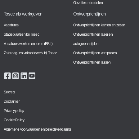
Gezette onderdelen
Tosec als werkgever
Ontwerprichtlijnen
Vacatures
Ontwerprichtlijnen kanten en zetten
Stageplaatsen bij Tosec
Ontwerprichtlijnen laser en
Vacatures werken en leren (BBL)
autogeensnijden
Zaterdag- en vakantiewerk bij Tosec
Ontwerprichtlijnen verspanen
Ontwerprichtlijnen lassen
Secrets
Disclaimer
Privacy policy
Cookie Policy
Algemene voorwaarden en beleidsverklaring